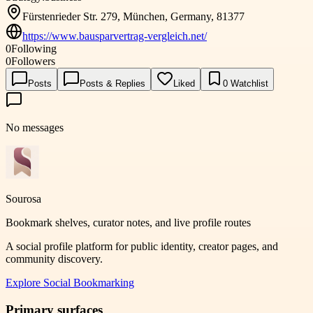
Fürstenrieder Str. 279, München, Germany, 81377
https://www.bausparvertrag-vergleich.net/
0
Following
0
Followers
Posts
Posts & Replies
Liked
0
Watchlist
No messages
Sourosa
Bookmark shelves, curator notes, and live profile routes
A social profile platform for public identity, creator pages, and
community discovery.
Explore
Social Bookmarking
Primary surfaces