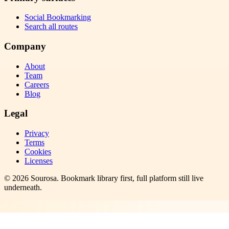
Social Bookmarking
Search all routes
Company
About
Team
Careers
Blog
Legal
Privacy
Terms
Cookies
Licenses
©
2026
Sourosa
. Bookmark library first, full platform still live
underneath.