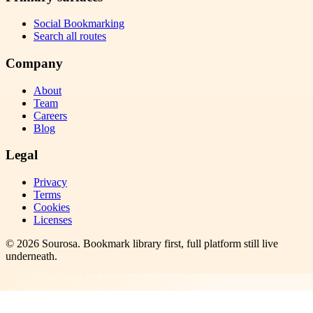
Social Bookmarking
Search all routes
Company
About
Team
Careers
Blog
Legal
Privacy
Terms
Cookies
Licenses
©
2026
Sourosa
. Bookmark library first, full platform still live
underneath.