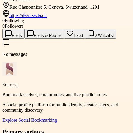
Rue Chaponnière 5, Geneva, Switzerland, 1201
https://desinsecta.ch
0
Following
0
Followers
Posts
Posts & Replies
Liked
0
Watchlist
No messages
Sourosa
Bookmark shelves, curator notes, and live profile routes
A social profile platform for public identity, creator pages, and
community discovery.
Explore
Social Bookmarking
Primary surfaces