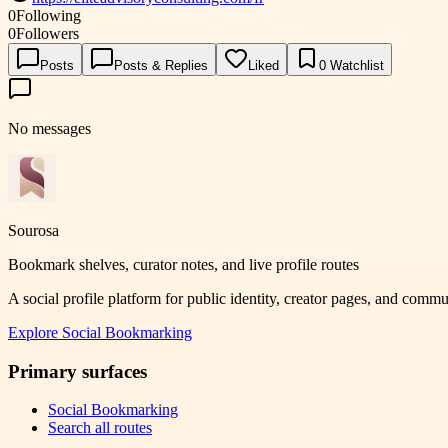
0
Following
0
Followers
Posts
Posts & Replies
Liked
0
Watchlist
No messages
Sourosa
Bookmark shelves, curator notes, and live profile routes
A social profile platform for public identity, creator pages, and comm
Explore
Social Bookmarking
Primary surfaces
Social Bookmarking
Search all routes