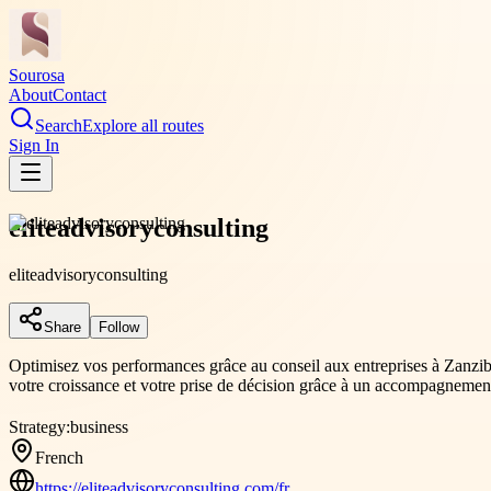
Sourosa
About
Contact
Search
Explore all routes
Sign In
eliteadvisoryconsulting
eliteadvisoryconsulting
Share
Follow
Optimisez vos performances grâce au conseil aux entreprises à Zanziba
votre croissance et votre prise de décision grâce à un accompagnement p
Strategy:
business
French
https://eliteadvisoryconsulting.com/fr