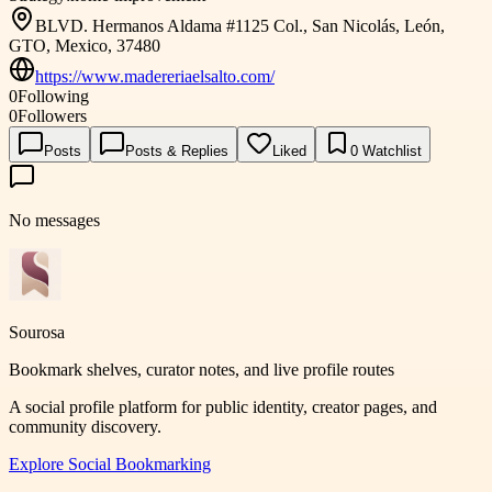
BLVD. Hermanos Aldama #1125 Col., San Nicolás, León,
GTO, Mexico, 37480
https://www.madereriaelsalto.com/
0
Following
0
Followers
Posts
Posts & Replies
Liked
0
Watchlist
No messages
Sourosa
Bookmark shelves, curator notes, and live profile routes
A social profile platform for public identity, creator pages, and
community discovery.
Explore
Social Bookmarking