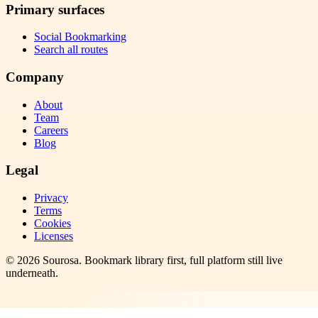
Primary surfaces
Social Bookmarking
Search all routes
Company
About
Team
Careers
Blog
Legal
Privacy
Terms
Cookies
Licenses
©
2026
Sourosa
. Bookmark library first, full platform still live
underneath.