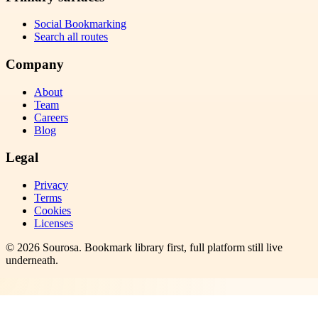
Social Bookmarking
Search all routes
Company
About
Team
Careers
Blog
Legal
Privacy
Terms
Cookies
Licenses
©
2026
Sourosa
. Bookmark library first, full platform still live
underneath.