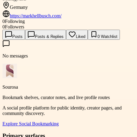
Germany
https://markhellbusch.com/
0
Following
0
Followers
Posts
Posts & Replies
Liked
0
Watchlist
No messages
Sourosa
Bookmark shelves, curator notes, and live profile routes
A social profile platform for public identity, creator pages, and
community discovery.
Explore
Social Bookmarking
Primary surfaces