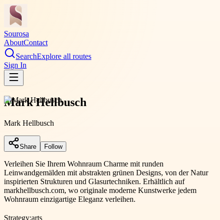
Sourosa
About
Contact
Search
Explore all routes
Sign In
Mark Hellbusch
Mark Hellbusch
Share
Follow
Verleihen Sie Ihrem Wohnraum Charme mit runden
Leinwandgemälden mit abstrakten grünen Designs, von der Natur
inspirierten Strukturen und Glasurtechniken. Erhältlich auf
markhellbusch.com, wo originale moderne Kunstwerke jedem
Wohnraum einzigartige Eleganz verleihen.
Strategy:
arts