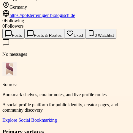
Germany
https://polsterreiniger-biologisch.de
0
Following
0
Followers
Posts
Posts & Replies
Liked
0
Watchlist
No messages
Sourosa
Bookmark shelves, curator notes, and live profile routes
A social profile platform for public identity, creator pages, and
community discovery.
Explore
Social Bookmarking
Primary surfaces