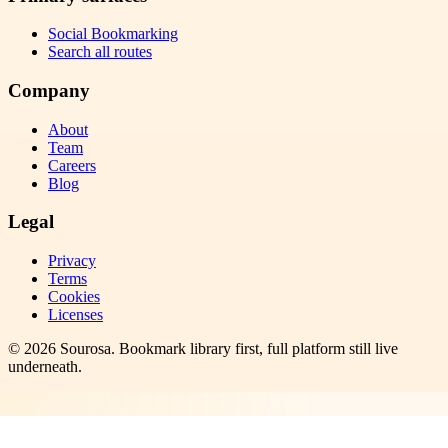
Social Bookmarking
Search all routes
Company
About
Team
Careers
Blog
Legal
Privacy
Terms
Cookies
Licenses
©
2026
Sourosa
. Bookmark library first, full platform still live
underneath.